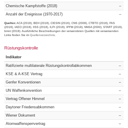
Chemische Kampfstoffe (2018)
–
Anzahl der Ereignisse (1970-2017)
–
Quellen:
ACA (2018)
BEH (2018)
CIESIN (2016)
CNS (2008)
CTBTO (2018)
FAS
(2018)
IAEO (2018)
IISS (2018)
ILPI (2018)
IPFM (2018)
NNSA (2000)
START (2018)
bmnt (2018)
Ausführliche Beschreibungen der verwendeten Quellen mit verweisenden
Links finden Sie im
Quellenverzeichnis
.
Rüstungskontrolle
Indikator
Ratifizierte multilaterale Rüstungskontrollabkommen
–
KSE & A-KSE Vertrag
–
Genfer Konventionen
–
UN Waffenkonvention
–
Vertrag Offener Himmel
–
Daytoner Friedensabkommen
–
Wiener Dokument
–
Atomwaffensperrvertrag
–