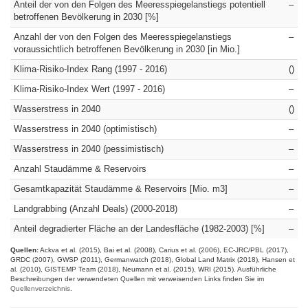
Anteil der von den Folgen des Meeresspiegelanstiegs potentiell
–
betroffenen Bevölkerung in 2030 [%]
Anzahl der von den Folgen des Meeresspiegelanstiegs
–
voraussichtlich betroffenen Bevölkerung in 2030 [in Mio.]
Klima-Risiko-Index Rang (1997 - 2016)
()
Klima-Risiko-Index Wert (1997 - 2016)
–
Wasserstress in 2040
()
Wasserstress in 2040 (optimistisch)
–
Wasserstress in 2040 (pessimistisch)
–
Anzahl Staudämme & Reservoirs
–
Gesamtkapazität Staudämme & Reservoirs [Mio. m3]
–
Landgrabbing (Anzahl Deals) (2000-2018)
–
Anteil degradierter Fläche an der Landesfläche (1982-2003) [%]
–
Quellen:
Ackva et al. (2015)
Bai et al. (2008)
Carius et al. (2006)
EC-JRC/PBL (2017)
GRDC (2007)
GWSP (2011)
Germanwatch (2018)
Global Land Matrix (2018)
Hansen et
al. (2010), GISTEMP Team (2018)
Neumann et al. (2015)
WRI (2015)
Ausführliche
Beschreibungen der verwendeten Quellen mit verweisenden Links finden Sie im
Quellenverzeichnis
.