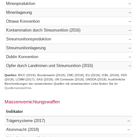
Minenproduktion
–
Minenlagerung
–
Ottawa Konvention
–
Kontamination durch Streumunition (2016)
–
Streumunitionsproduktion
–
Streumunitionlagerung
–
Dublin Konvention
–
Opfer durch Landminen und Streumunition (2016)
–
Quellen:
BICC (2016)
Bundeswehr (2016)
CMC (2018)
EU (2018)
ICBL (2018)
IISS
(2018)
LCMM (2017)
SAS (2018)
UN Comtrade (2018)
UNODA (2018)
Ausführliche
Beschreibungen der verwendeten Quellen mit verweisenden Links finden Sie im
Quellenverzeichnis
.
Massenvernichtungswaffen
Indikator
Trägersysteme (2017)
–
Atommacht (2018)
–