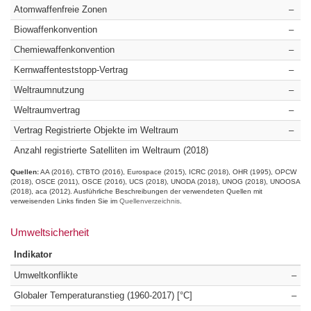
Atomwaffenfreie Zonen
–
Biowaffenkonvention
–
Chemiewaffenkonvention
–
Kernwaffenteststopp-Vertrag
–
Weltraumnutzung
–
Weltraumvertrag
–
Vertrag Registrierte Objekte im Weltraum
–
Anzahl registrierte Satelliten im Weltraum (2018)
Quellen:
AA (2016)
CTBTO (2016)
Eurospace (2015)
ICRC (2018)
OHR (1995)
OPCW
(2018)
OSCE (2011)
OSCE (2016)
UCS (2018)
UNODA (2018)
UNOG (2018)
UNOOSA
(2018)
aca (2012)
Ausführliche Beschreibungen der verwendeten Quellen mit
verweisenden Links finden Sie im
Quellenverzeichnis
.
Umweltsicherheit
Indikator
Umweltkonflikte
–
Globaler Temperaturanstieg (1960-2017) [°C]
–