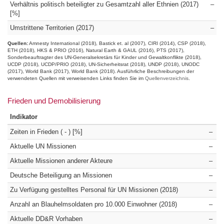
Verhältnis politisch beteiligter zu Gesamtzahl aller Ethnien (2017)
–
[%]
Umstrittene Territorien (2017)
–
Quellen:
Amnesty International (2018)
Bastick et. al (2007)
CIRI (2014)
CSP (2018)
ETH (2018)
HKS & PRIO (2016)
Natural Earth & GAUL (2016)
PTS (2017)
Sonderbeauftragter des UN-Generalsekretärs für Kinder und Gewaltkonflikte (2018)
UCDP (2018)
UCDP/PRIO (2018)
UN-Sicherheitsrat (2018)
UNDP (2018)
UNODC
(2017)
World Bank (2017)
World Bank (2018)
Ausführliche Beschreibungen der
verwendeten Quellen mit verweisenden Links finden Sie im
Quellenverzeichnis
.
Frieden und Demobilisierung
Indikator
Zeiten in Frieden ( - ) [%]
–
Aktuelle UN Missionen
–
Aktuelle Missionen anderer Akteure
–
Deutsche Beteiligung an Missionen
–
Zu Verfügung gestelltes Personal für UN Missionen (2018)
–
Anzahl an Blauhelmsoldaten pro 10.000 Einwohner (2018)
–
Aktuelle DD&R Vorhaben
–