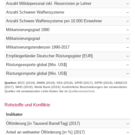
Anzahl Militärpersonal inkl. Reservisten je Lehrer
–
Anzahl Schwerer Waffensysteme
–
Anzahl Schwere Waffensysteme pro 10.000 Einwohner
–
Militarisierungsgrad 1990
–
Militarisierungsgrad
–
Militarisierungstendenzen 1990-2017
–
Empfängerländer Deutscher Rüstungsgüter [EUR]
–
Rüstungsexporte global [Mio. US$]
–
Rüstungsimporte global [Mio. US$]
–
Quellen:
BICC (2018)
BMWI (2018)
IISS (2018)
SIPRI (2017)
SIPRI (2018)
UNSECO
(2017)
WHO (2016)
World Bank (2016)
Ausführliche Beschreibungen der verwendeten
Quellen mit verweisenden Links finden Sie im
Quellenverzeichnis
.
Rohstoffe und Konflikte
Indikator
Ölförderung [in Tausend Barrel/Tag] (2017)
–
Anteil an weltweiter Ölförderung [in %] (2017)
–