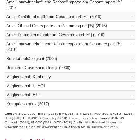
Anteil landwirtschaftliche Rohstoffimporte am Gesamtimport [%]
–
(2017)
Anteil Konfliktrohstoffe am Gesamtexport [%] (2016)
–
Anteil Öl- und Gasexporte am Gesamtexport [%] (2016)
–
Anteil Diamantenexporte am Gesamtexport [%] (2016)
–
Anteil landwirtschaftliche Rohstoffexporte am Gesamtexport [%]
–
(2016)
Rohstoffabhängigkeit (2006)
–
Resource Governance Index (2006)
–
Mitgliedschaft Kimberley
–
Mitgliedschaft FLEGT
–
Mitgliedschaft EITI
–
Korruptionsindex (2017)
–
Quellen:
BICC (2006)
BMNT (2018)
EIA (2018)
EITI (2018)
FAO (2017)
FLEGT (2018)
HIIK (2018)
ITTO (2018)
Kimberley (2018)
Transparency International (2018)
UN
Comtrade (2018)
UNODC (2018)
WTO (2018)
Ausführliche Beschreibungen der
verwendeten Quellen mit verweisenden Links finden Sie im
Quellenverzeichnis
.