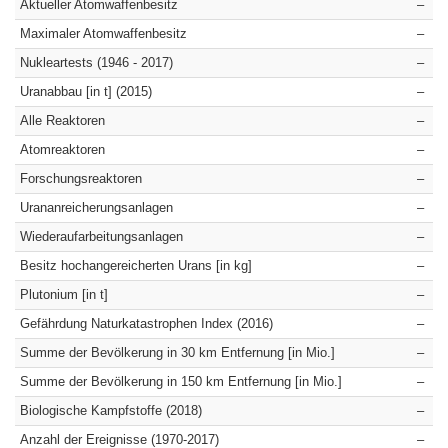
Aktueller Atomwaffenbesitz
–
Maximaler Atomwaffenbesitz
–
Nukleartests (1946 - 2017)
–
Uranabbau [in t] (2015)
–
Alle Reaktoren
–
Atomreaktoren
–
Forschungsreaktoren
–
Urananreicherungsanlagen
–
Wiederaufarbeitungsanlagen
–
Besitz hochangereicherten Urans [in kg]
–
Plutonium [in t]
–
Gefährdung Naturkatastrophen Index (2016)
–
Summe der Bevölkerung in 30 km Entfernung [in Mio.]
–
Summe der Bevölkerung in 150 km Entfernung [in Mio.]
–
Biologische Kampfstoffe (2018)
–
Anzahl der Ereignisse (1970-2017)
–