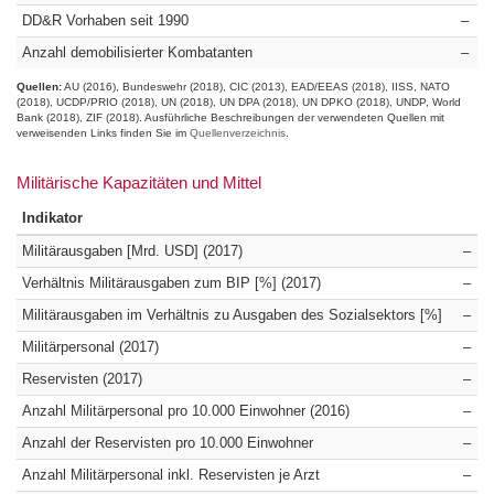
DD&R Vorhaben seit 1990
–
Anzahl demobilisierter Kombatanten
–
Quellen:
AU (2016)
Bundeswehr (2018)
CIC (2013)
EAD/EEAS (2018)
IISS
NATO
(2018)
UCDP/PRIO (2018)
UN (2018)
UN DPA (2018)
UN DPKO (2018)
UNDP
World
Bank (2018)
ZIF (2018)
Ausführliche Beschreibungen der verwendeten Quellen mit
verweisenden Links finden Sie im
Quellenverzeichnis
.
Militärische Kapazitäten und Mittel
Indikator
Militärausgaben [Mrd. USD] (2017)
–
Verhältnis Militärausgaben zum BIP [%] (2017)
–
Militärausgaben im Verhältnis zu Ausgaben des Sozialsektors [%]
–
Militärpersonal (2017)
–
Reservisten (2017)
–
Anzahl Militärpersonal pro 10.000 Einwohner (2016)
–
Anzahl der Reservisten pro 10.000 Einwohner
–
Anzahl Militärpersonal inkl. Reservisten je Arzt
–