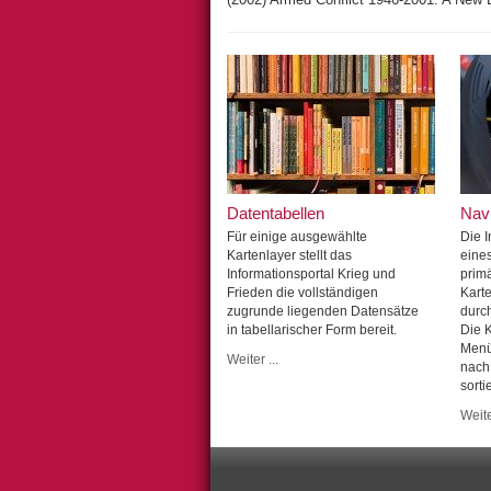
Datentabellen
Nav
Für einige ausgewählte
Die 
Kartenlayer stellt das
eine
Informationsportal Krieg und
primä
Frieden die vollständigen
Karte
zugrunde liegenden Datensätze
durc
in tabellarischer Form bereit.
Die 
Menü
Weiter ...
nach
sorti
Weite