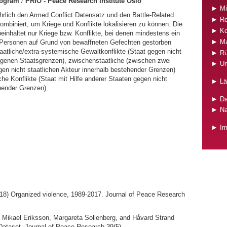
rogram
/
PRIO - Peace Research Institute Oslo
Mi
rlich den Armed Conflict Datensatz und den Battle-Related
Ro
mbiniert, um Kriege und Konflikte lokalisieren zu können. Die
Ko
beinhaltet nur Kriege bzw. Konflikte, bei denen mindestens ein
Ma
25 Personen auf Grund von bewaffneten Gefechten gestorben
staatliche/extra-systemische Gewaltkonflikte (Staat gegen nicht
Rü
eigenen Staatsgrenzen), zwischenstaatliche (zwischen zwei
Um
egen nicht staatlichen Akteur innerhalb bestehender Grenzen)
liche Konflikte (Staat mit Hilfe anderer Staaten gegen nicht
Lä
ehender Grenzen).
Da
Na
I
018) Organized violence, 1989-2017. Journal of Peace Research
n, Mikael Eriksson, Margareta Sollenberg, and Håvard Strand
Dataset. Journal of Peace Research 39(5).