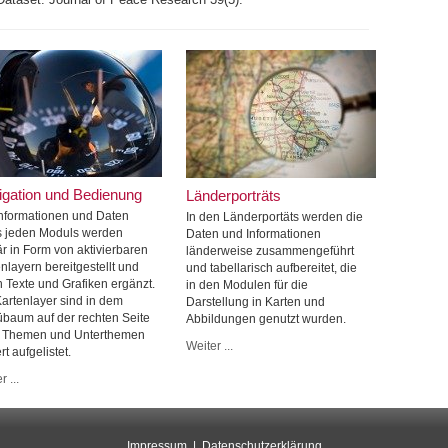
igation und Bedienung
Länderporträts
Informationen und Daten
In den Länderportäts werden die
s jeden Moduls werden
Daten und Informationen
r in Form von aktivierbaren
länderweise zusammengeführt
nlayern bereitgestellt und
und tabellarisch aufbereitet, die
h Texte und Grafiken ergänzt.
in den Modulen für die
Kartenlayer sind in dem
Darstellung in Karten und
baum auf der rechten Seite
Abbildungen genutzt wurden.
 Themen und Unterthemen
Weiter ...
ert aufgelistet.
r ...
Impressum
Datenschutzerklärung