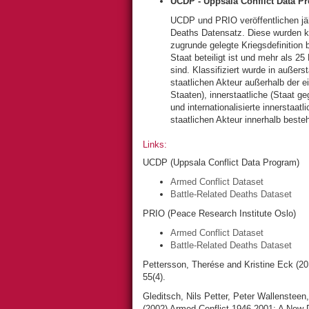
UCDP - Uppsala Conflict Data P
UCDP und PRIO veröffentlichen jäh
Deaths Datensatz. Diese wurden ko
zugrunde gelegte Kriegsdefinition 
Staat beteiligt ist und mehr als 
sind. Klassifiziert wurde in außer
staatlichen Akteur außerhalb der 
Staaten), innerstaatliche (Staat g
und internationalisierte innerstaat
staatlichen Akteur innerhalb best
Links:
UCDP (Uppsala Conflict Data Program)
Armed Conflict Dataset
Battle-Related Deaths Dataset
PRIO (Peace Research Institute Oslo)
Armed Conflict Dataset
Battle-Related Deaths Dataset
Pettersson, Therése and Kristine Eck (2
55(4).
Gleditsch, Nils Petter, Peter Wallenstee
(2002) Armed Conflict 1946-2001: A New 