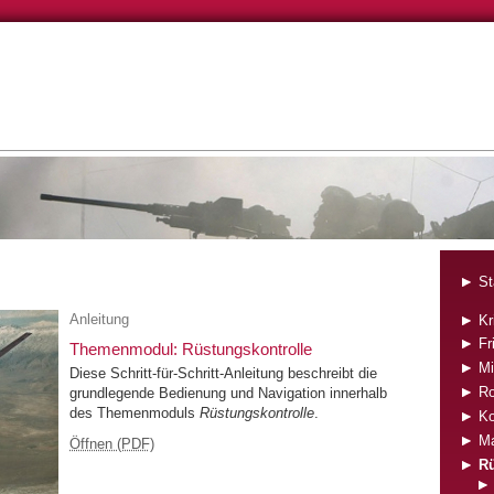
St
Anleitung
Kr
Fr
Themenmodul: Rüstungskontrolle
Mi
Diese Schritt-für-Schritt-Anleitung beschreibt die
Ro
grundlegende Bedienung und Navigation innerhalb
des Themenmoduls
Rüstungskontrolle
.
Ko
Ma
Öffnen (PDF)
Rü