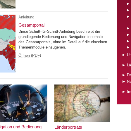
Anleitung
Gesamtportal
Diese Schritt-für-Schritt-Anleitung beschreibt die
grundlegende Bedienung und Navigation innerhalb
des Gesamtportals, ohne im Detail auf die einzelnen
Themenmodule einzugehen.
Um
Öffnen (PDF)
Lä
Da
Na
I
igation und Bedienung
Länderporträts